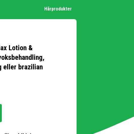
Hårprodukter
ax Lotion &
 voksbehandling,
 eller brazilian