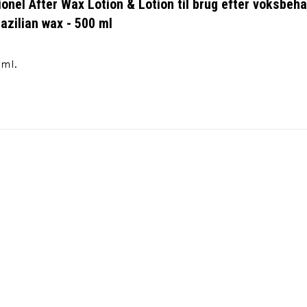
onel After Wax Lotion & Lotion til brug efter voksbehan
azilian wax - 500 ml
ml.