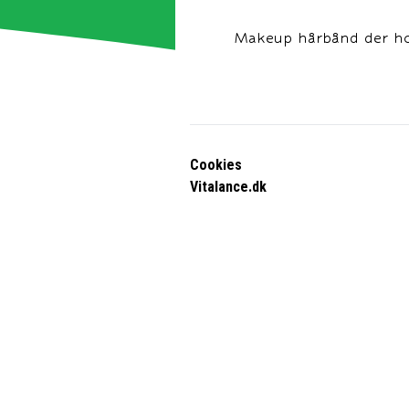
Makeup hårbånd der hol
Cookies
Vitalance.dk