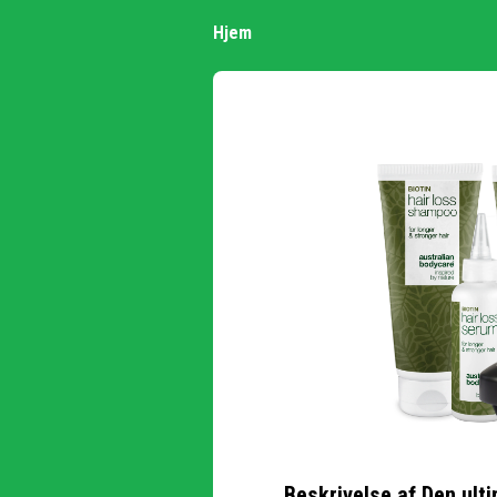
Hjem
Beskrivelse af
Den ult