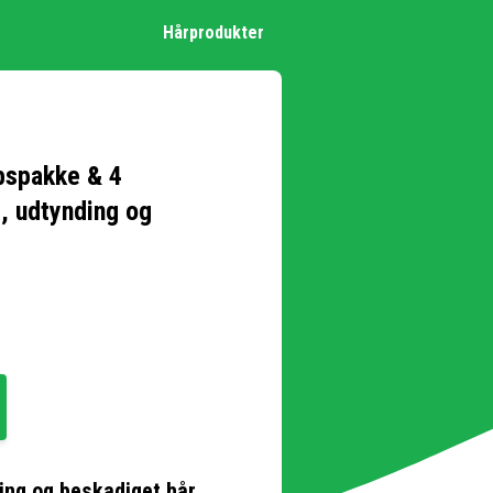
Hårprodukter
bspakke & 4
, udtynding og
ing og beskadiget hår