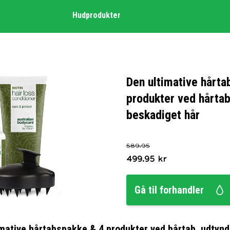
Hudprodukter
Den ultimative hårta
produkter ved hårtab
beskadiget hår
589.95
499.95
kr
Gå til forhandler
imative hårtabspakke & 4 produkter ved hårtab, udtynd