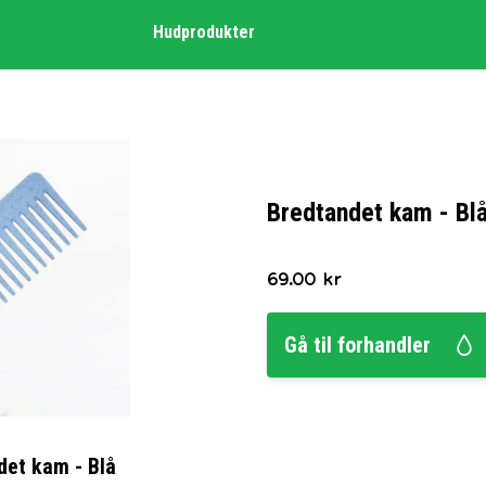
Hudprodukter
Bredtandet kam - Bl
69.00
kr
Gå til forhandler
det kam - Blå