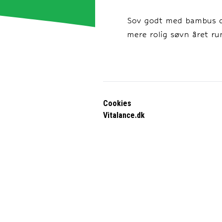
Sov godt med bambus dy
mere rolig søvn året ru
Cookies
Vitalance.dk