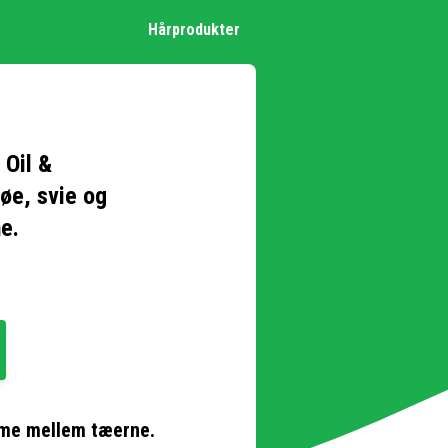
Hårprodukter
 Oil &
øe, svie og
e.
ødme mellem tæerne.