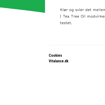
Klør og svier det melle
| Tea Tree Oil modvirke
testet.
Cookies
Vitalance.dk