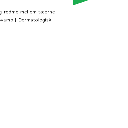
e og rødme mellem tæerne
dsvamp | Dermatologisk