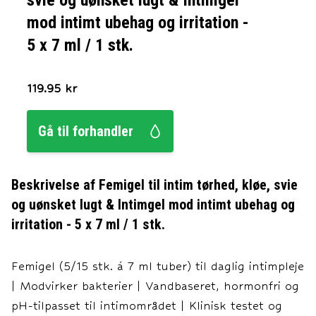
svie og uønsket lugt & Intimgel
mod intimt ubehag og irritation -
5 x 7 ml / 1 stk.
119.95
kr
Gå til forhandler
Beskrivelse af
Femigel til intim tørhed, kløe, svie
og uønsket lugt & Intimgel mod intimt ubehag og
irritation - 5 x 7 ml / 1 stk.
Femigel (5/15 stk. á 7 ml tuber) til daglig intimpleje
| Modvirker bakterier | Vandbaseret, hormonfri og
pH-tilpasset til intimområdet | Klinisk testet og