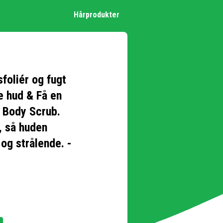
Hårprodukter
foliér og fugt
e hud & Få en
 Body Scrub.
, så huden
 og strålende. -