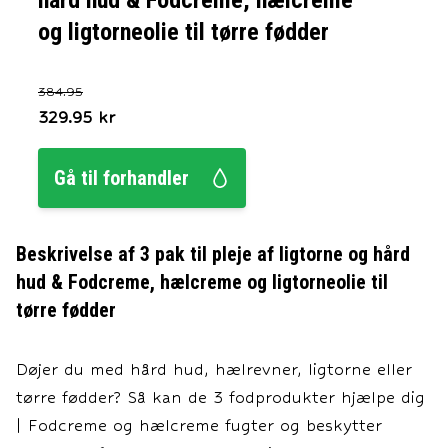
hård hud & Fodcreme, hælcreme
og ligtorneolie til tørre fødder
384.95
329.95
kr
Gå til forhandler
Beskrivelse af
3 pak til pleje af ligtorne og hård
hud & Fodcreme, hælcreme og ligtorneolie til
tørre fødder
Døjer du med hård hud, hælrevner, ligtorne eller
tørre fødder? Så kan de 3 fodprodukter hjælpe dig
| Fodcreme og hælcreme fugter og beskytter